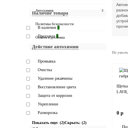
Выбрать параметры
Автом
разно
Автохимия
Наличие товара
добав
устро
Политика безопасности
прочи
В наличии
0
Предзаказ
0
Оплата и доставка
Действие автохимии
По умолч
Промывка
Очистка
Удаление ржавчины
Щетка
Восстановление цвета
LAVR,
Защита от коррозии
Укрепление
0 р
Разморозка
Показать еще: (2)
Скрыть: (2)
Под