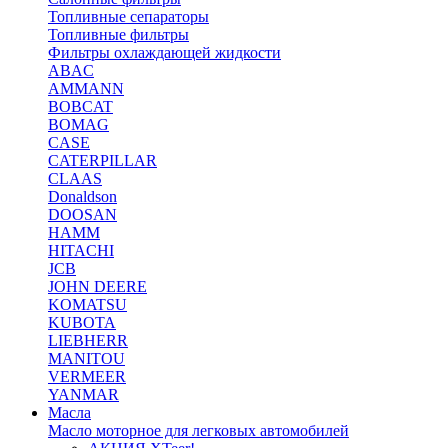
Топливные сепараторы
Топливные фильтры
Фильтры охлаждающей жидкости
ABAC
AMMANN
BOBCAT
BOMAG
CASE
CATERPILLAR
CLAAS
Donaldson
DOOSAN
HAMM
HITACHI
JCB
JOHN DEERE
KOMATSU
KUBOTA
LIEBHERR
MANITOU
VERMEER
YANMAR
Масла
Масло моторное для легковых автомобилей